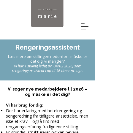
Rengøringsassistent
Læs mere om stillingen nedenfor - måske er
det dig, vi mangler?
Vi har 1 stilling ledig pr. 04/02 2026, som
rengøringsassistent i op til 36 timer pr. uge.
Vi søger nye medarbejdere til 2026 –
og måske er det dig?
Vi har brug for dig:
Der har erfaring med hotelrengøring og
sengeredning fra tidligere ansættelse, men
ikke et krav – også fint med
rengøringserfaring fra lignende stilling
Er grundig, struktureret og kan bevare