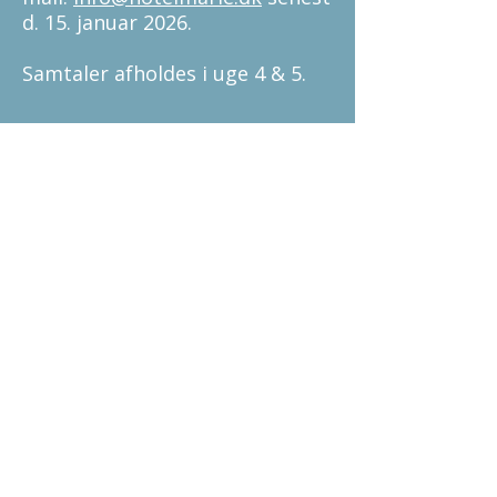
d. 15. januar 2026.
Samtaler afholdes i uge 4 & 5.
Contact
+45 8877 5400
info@hotelmarie.dk
Adress
Hotel Marie
Havneplads 6