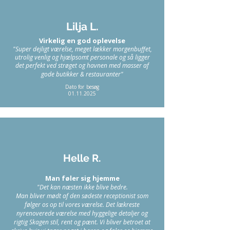
Lilja L.
Virkelig en god oplevelse
"Super dejligt værelse, meget lækker morgenbuffet,
utrolig venlig og hjælpsomt personale og så ligger
det perfekt ved strøget og havnen med masser af
gode butikker & restauranter
"
Dato for besøg
01.11.2025
Helle R.
Man føler sig hjemme
"Det kan næsten ikke blive bedre.
Man bliver mødt af den sødeste receptionist som
følger os op til vores værelse. Det lækreste
nyrenoverede værelse med hyggelige detaljer og
rigtig Skagen stil, rent og pænt. Vi bliver betroet at