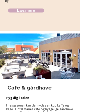
by.
Læs mere
Cafe & gårdhave
Hyg dig i solen
I
højsæsonen kan der nydes en kop kaffe og
kage i Hotel Maries café og hyggelige gårdhave.