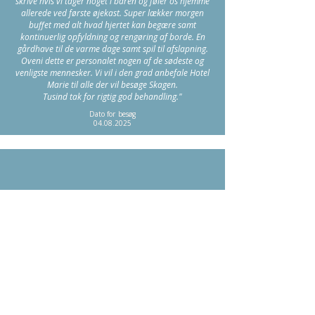
skrive hvis vi tager noget i baren og føler os hjemme
allerede ved første øjekast. Super lækker morgen
buffet med alt hvad hjertet kan begære samt
kontinuerlig opfyldning og rengøring af borde. En
gårdhave til de varme dage samt spil til afslapning.
Oveni dette er personalet nogen af de sødeste og
venligste mennesker. Vi vil i den grad anbefale Hotel
Marie til alle der vil besøge Skagen.
Tusind tak for rigtig god behandling."
Dato for besøg
04.08.2025
Heidi
De bedste anbefalinger til dette skønne
hotel
"Vi havde tre skønne overnatninger på Hotel Marie -
det skønneste lille hotel helt centralt i Skagen. Dejligt
stort værelse - hyggeligt og meget rent og pænt.
Personalet er virkelig søde og imødekommende, og
en skøn morgenbuffet med gode råvarer og lækkert
brød. Kan bestemt anbefale dette hotel.