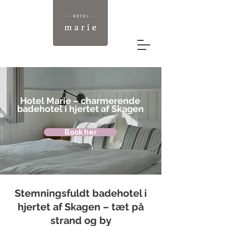
Hotel Marie – charmerende
badehotel i hjertet af Skagen
Book her
Stemningsfuldt badehotel i
hjertet af Skagen – tæt på
strand og by