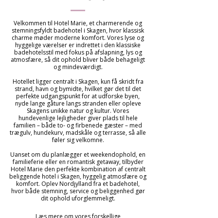
Velkommen til Hotel Marie, et charmerende og
stemningsfyldt badehotel i Skagen, hvor klassisk
charme møder moderne komfort. Vores lyse og
hyggelige værelser er indrettet i den klassiske
badehotelsstil med fokus på afslapning, lys og
atmosfære, så dit ophold bliver både behageligt
og mindeværdigt.
Hotellet ligger centralt i Skagen, kun få skridt fra
strand, havn og bymidte, hvilket gør det til det
perfekte udgangspunkt for at udforske byen,
nyde lange gåture langs stranden eller opleve
Skagens unikke natur og kultur. Vores
hundevenlige lejligheder giver plads til hele
familien – både to- og firbenede gæster – med
trægulv, hundekurv, madskåle og terrasse, så alle
føler sig velkomne.
Uanset om du planlægger et weekendophold, en
familieferie eller en romantisk getaway, tilbyder
Hotel Marie den perfekte kombination af centralt
beliggende hotel i Skagen, hyggelig atmosfære og
komfort. Oplev Nordjylland fra et badehotel,
hvor både stemning, service og beliggenhed gør
dit ophold uforglemmeligt.
Læs mere om vores forskellige