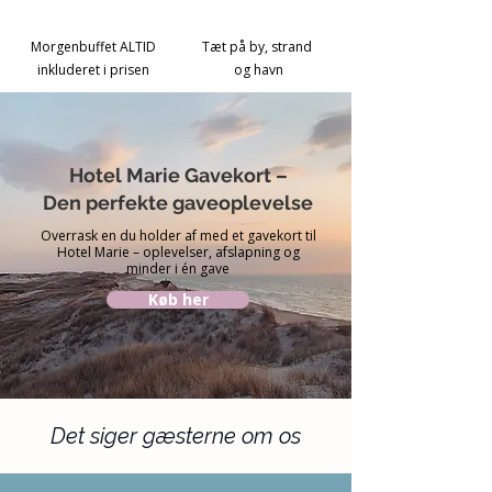
Morgenbuffet ALTID
Tæt på by, strand
inkluderet i prisen
og havn
Hotel Marie Gavekort –
Den perfekte gaveoplevelse
Overrask en du holder af med et gavekort til
Hotel Marie – oplevelser, afslapning og
minder i én gave
Køb her
Det siger gæsterne om os