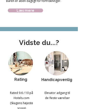
Baren er åben dagligt for forfriskninger.
Læs mere
Vidste du...?
Rating
Handicapvenlig
Rated 9.6 / 10 på
Elevator adgang til
Hotels.com
de fleste værelser
(Skagens højeste
score)